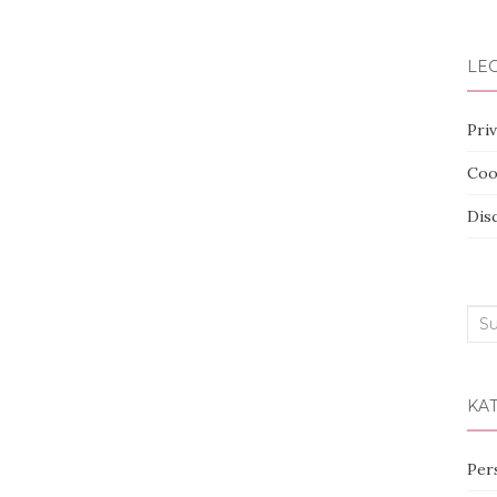
LEG
Priv
Coo
Dis
Suc
nac
KA
Per