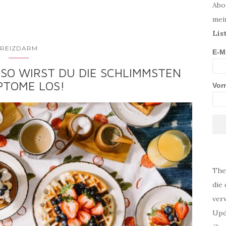
Abo
mei
Lis
REIZDARM
E-M
SO WIRST DU DIE SCHLIMMSTEN
PTOME LOS!
Vor
The
die 
verw
Upd