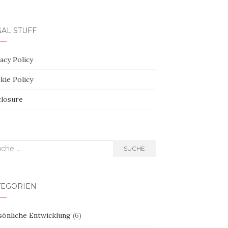
AL STUFF
acy Policy
kie Policy
closure
he
SUCHE
h:
TEGORIEN
sönliche Entwicklung
(6)