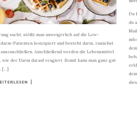
über
Du 
du a
Mail
ung sucht, stößt man unweigerlich auf die Low-
inf
zdarm-Patienten konzipiert und besteht darin, zunächst
dei
auszuschließen. Anschließend werden die Lebensmittel
beha
, wie der Darm darauf reagiert. Somit kann man ganz gut
erkl
. […]
dei
EITERLESEN
die