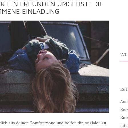
ERTEN FREUNDEN UMGEHST: DIE
MMENE EINLADUNG
WI
Es f
Auf
Rei
Ent
 dich aus deiner Komfortzone und helfen dir, sozialer zu
intr