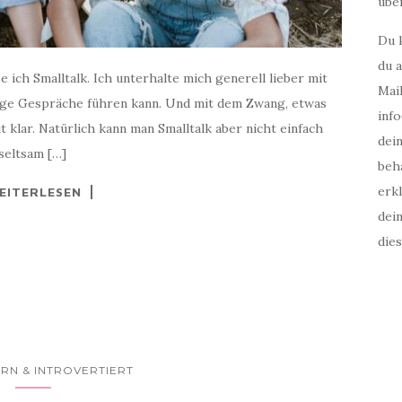
über
Du 
du a
 ich Smalltalk. Ich unterhalte mich generell lieber mit
Mail
htige Gespräche führen kann. Und mit dem Zwang, etwas
inf
klar. Natürlich kann man Smalltalk aber nicht einfach
dei
seltsam […]
beha
erkl
EITERLESEN
dei
die
RN & INTROVERTIERT