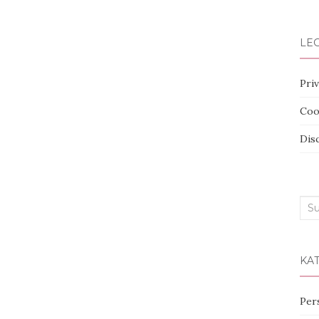
LEG
Priv
Coo
Dis
Suc
nac
KA
Per