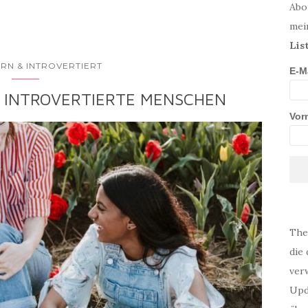
Abo
mei
Lis
RN & INTROVERTIERT
E-M
R INTROVERTIERTE MENSCHEN
Vor
The
die 
verw
Upd