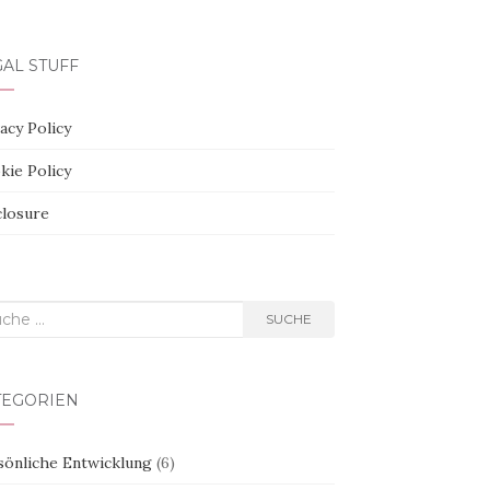
AL STUFF
acy Policy
kie Policy
closure
he
SUCHE
h:
TEGORIEN
sönliche Entwicklung
(6)