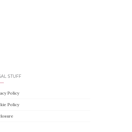
AL STUFF
acy Policy
kie Policy
closure