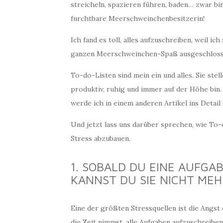
streicheln, spazieren führen, baden… zwar bin 
furchtbare Meerschweinchenbesitzerin!
Ich fand es toll, alles aufzuschreiben, weil i
ganzen Meerschweinchen-Spaß ausgeschloss
To-do-Listen sind mein ein und alles. Sie stel
produktiv, ruhig und immer auf der Höhe bin. 
werde ich in einem anderen Artikel ins Detail
Und jetzt lass uns darüber sprechen, wie To-
Stress abzubauen.
1. SOBALD DU EINE AUFGA
KANNST DU SIE NICHT ME
Eine der größten Stressquellen ist die Angst
die Zeit nimmst, alle Aufgaben aufzuschreibe