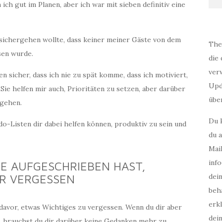
ich gut im Planen, aber ich war mit sieben definitiv eine
ch sichergehen wollte, dass keiner meiner Gäste von dem
The
en wurde.
die 
verw
len sicher, dass ich nie zu spät komme, dass ich motiviert,
Upd
Sie helfen mir auch, Prioritäten zu setzen, aber darüber
über
 gehen.
Du 
do-Listen dir dabei helfen können, produktiv zu sein und
du a
Mail
inf
BE AUFGESCHRIEBEN HAST,
HR VERGESSEN
dei
beha
erkl
 davor, etwas Wichtiges zu vergessen. Wenn du dir aber
dei
n, brauchst du dir darüber keine Gedanken mehr zu